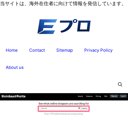
コ
当サイトは、海外在住者に向けて情報を発信しています。
ン
テ
ン
ツ
へ
ス
Home
Contact
Sitemap
Privacy Policy
キ
ッ
プ
About us