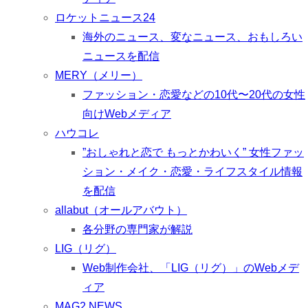
ロケットニュース24
海外のニュース、変なニュース、おもしろい
ニュースを配信
MERY（メリー）
ファッション・恋愛などの10代〜20代の女性
向けWebメディア
ハウコレ
”おしゃれと恋で もっとかわいく” 女性ファッ
ション・メイク・恋愛・ライフスタイル情報
を配信
allabut（オールアバウト）
各分野の専門家が解説
LIG（リグ）
Web制作会社、「LIG（リグ）」のWebメデ
ィア
MAG2 NEWS