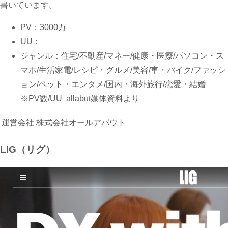
書いています。
PV：3000万
UU：
ジャンル：住宅/不動産/マネー/健康・医療/パソコン・ス
マホ/生活家電/レシピ・グルメ/美容/車・バイク/ファッシ
ョン/ペット・エンタメ/国内・海外旅行/恋愛・結婚
※PV数/UU allabut媒体資料より
運営会社
株式会社オールアバウト
LIG（リグ）