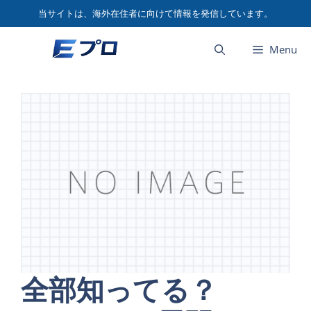
コ
当サイトは、海外在住者に向けて情報を発信しています。
ン
テ
Menu
ン
ツ
へ
ス
キ
ッ
プ
全部知ってる？