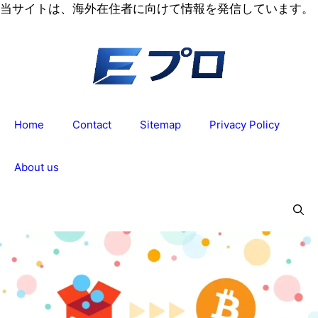
コ
当サイトは、海外在住者に向けて情報を発信しています。
ン
テ
ン
ツ
へ
ス
Home
Contact
Sitemap
Privacy Policy
キ
ッ
プ
About us