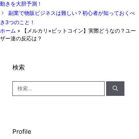
動きを大胆予測！
リ
副業で物販ビジネスは難しい？初心者が知っておくべ
ー
き3つのこと！
ホーム
»
【メルカリ×ビットコイン】実際どうなの？ユー
ザー達の反応は？
検索
検
索:
Profile