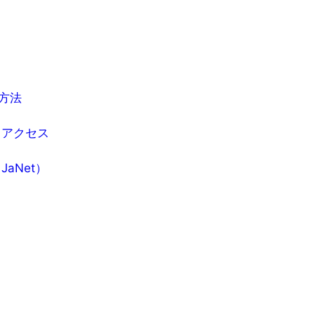
る方法
（アクセス
aNet）