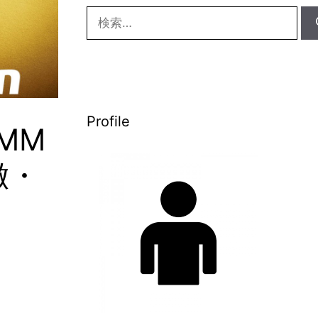
検
索:
Profile
MM
徴・