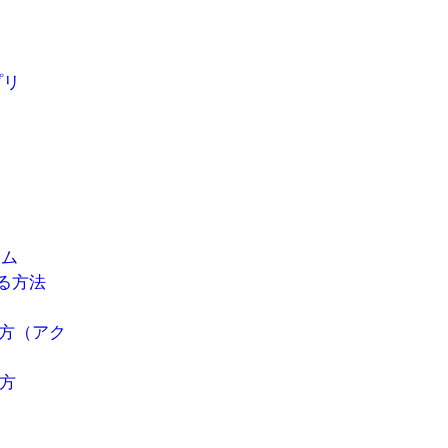
プリ
テム
める方法
め方（アク
方