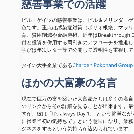
慈善事業での活躍
ビル・ゲイツの慈善事業は、ビル＆メリンダ・ゲ
色です。重点は感染症対策（ポリオ根絶、マラリア
育、貧困削減や金融包摂。近年はBreakthroug
付と投資を併用する両利きのアプローチを推進して
学びは年次レター等で公開して透明性を重視して
タイの大手企業である
Charoen Pokphand Group
ほかの大富豪の名言
現在で巨万の富を築いた大富豪たちは多くの名言
のリンクからその詳細を見ることが出来ます。最
すが、彼は「It’s always Day 1.」と
に操業当初の気持ちで」という意味になり、業務
ジネスをするという気持ちが込められています。