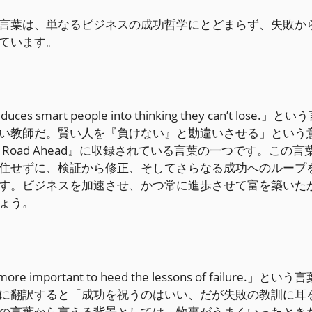
言葉は、単なるビジネスの成功哲学にとどまらず、失敗か
ています。
uces smart people into thinking they can’t lose.」とい
い教師だ。賢い人を『負けない』と勘違いさせる」という
 Road Ahead』に収録されている言葉の一つです。この言
住せずに、検証から修正、そしてさらなる成功へのループ
す。ビジネスを加速させ、かつ常に進歩させて富を築いた
ょう。
is more important to heed the lessons of failure.」という
に翻訳すると「成功を祝うのはいい、だが失敗の教訓に耳
の言葉から言える背景としては、物事がうまくいったとき