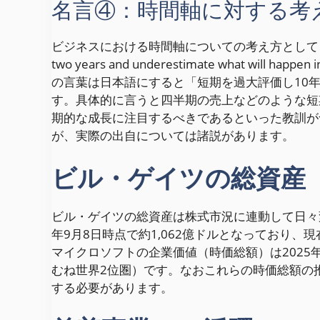
名言④：時間軸に対する考
ビジネスにおける時間軸についての考え方として「People often
two years and underestimate what w
の言葉は日本語にすると「短期を過大評価し10
す。具体的に言うと四半期の売上などのような短
期的な成長に注目するべきであるといった教訓が含
が、実際の出自については諸説があります。
ビル・ゲイツの総資産
ビル・ゲイツの総資産は株式市況に連動して日々変動
年9月8日時点で約1,062億ドルとなっており
マイクロソフトの企業価値（時価総額）は2025年
むね世界2位圏）です。なおこれらの時価総額の
する必要があります。