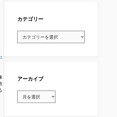
カテゴリー
カ
テ
ゴ
リ
ス
ー
、
に
像
アーカイブ
教
る
ア
ー
カ
イ