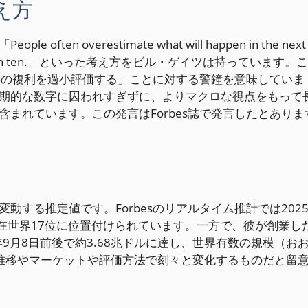
え方
 overestimate what will happen in the next
ill happen in ten.」といった考え方をビル・ゲイツは持っています。こ
年の複利を過小評価する」ことに対する警鐘を意味していま
期的な数字に囚われすぎずに、よりマクロな視点をもって
まれています。この発言はForbes誌で発言したとありま
する推定値です。Forbesのリアルタイム推計では202
、現在世界17位に位置付けられています。一方で、彼が創業し
9月8日前後で約3.68兆ドルに達し、世界有数の規模（お
推移やマーケットや評価方法で刻々と変化するものだと留