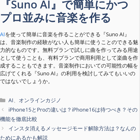
『Suno AI』で簡単にかつ
プロ並みに音楽を作る
AI
を使って簡単に音楽を作ることができる『Suno AI』
は、音楽制作の経験がない人も簡単に使うことのできる魅
力的なものです。無料プランで試しに曲を作ってみる用途
として使うことも、有料プランで商用利用として楽曲を作
成することもできます。音楽制作においての可能性の幅を
広げてくれる『Suno AI』の利用を検討してみてもいいの
ではないでしょうか。
カ
AI
、
オンラインカジノ
テ
iPhone15とProの違いは？iPhone16は待つべき？その
ゴ
機能を徹底比較
リ
インスタ消えるメッセージモード解除方法は？なんの
ー
ためにあるかも解説