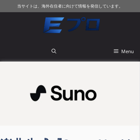
コ
当サイトは、海外在住者に向けて情報を発信しています。
ン
テ
ン
ツ
へ
ス
Menu
キ
ッ
プ