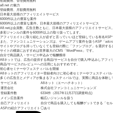
初期費用、管理費用無料
a8.net の魅力
登録費用、月額費用無料
日本最大規模のアフィリエイトサービス
6000件以上の豊富な案件
6000件以上の豊富な案件。日本最大規模のアフィリエイトサービス
A8.netは会員数、広告主数ともに、日本最大規模のアフィリエイトサービス
多彩ジャンルの案件を6000件以上の取り扱ってします。
アフィリエイトに取り組む人が必ずと言っていいほど登録している有名ASP
また、ファンコミュニケーションズは、ゲームアプリ案件を扱うASP「
adcr
サイトやブログを持っていなくても登録の際に「ファンブログ」を選択する
サイトの構築におすすめは世界最大のCMS「WordPress」です。
自分で商品購入・サービス申込みで報酬獲得
A8ネットでは、広告の提供する商品/サービスを自分で購入/申込みしアフ
商品/サービスのレビューへの活用にもおすすめです。
初心者セミナーやフェスティバルを開催
A8ネットのアフィリエイター登録者向けに初心者セミナーやフェスティバル
多くの広告主とメディアが集まるフェスティバルでは、実際に商品を体験し
サービス名
A8ネット（エーハチネット）
運営会社
株式会社ファンコミュニケーションズ
登録案件数
6334件（2017年11月27日調査時点)
メイン広告案件
幅広いジャンルを扱う
自己アフィリエイト
自分で商品を購入しても報酬ゲットできる「セル
ASPの紹介アフィリエイト
◯あり