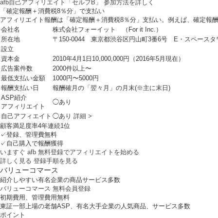
afb自己アフィリエイト「セルフB」 参加方法を詳しく
「確定報酬＋消費税8％分」で支払い
アフィリエイト報酬は「確定報酬＋消費税8％分」支払い。例えば、確定報酬「
会社名
株式会社フォーイット （For it Inc.）
所在地
〒150-0044 東京都渋谷区円山町3番6号 E・スペースタワ
設立
資本金
2010年4月1日10,000,000円（2016年5月現在）
広告案件数
2000件以上〜
最低支払い金額
1000円〜5000円
報酬支払い日
報酬確月の「翌々月」の月末(※主に末日)
ASP紹介
◯あり
アフィリエイト
自己アフィエイト
◯あり
詳細 >
顧客満足度率4年連続1位
✓登録、管理費無料
✓自己購入で報酬獲得
いますぐ afb 無料登録でアフィリエイトを始める
詳しく見る
登録手順を見る
バリューコマース
紹介しやすい有名企業の商品サービス多数
バリューコマース 無料会員登録
初期費用、管理費用無料
東証一部上場の老舗ASP、有名大手企業の人気商品、サービス多数
ポイント