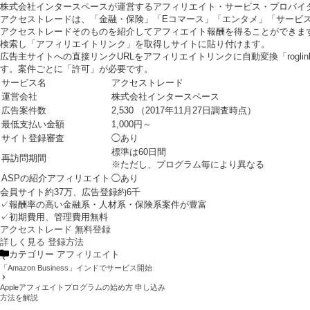
株式会社インタースペースが運営するアフィリエイト・サービス・プロバイ
アクセストレードは、「金融・保険」「Eコマース」「エンタメ」「サービ
アクセストレードそのものを紹介してアフィエイト報酬を得ることができま
検索し「アフィリエイトリンク」を取得しサイトに貼り付けます。
広告主サイトへの直接リンクURLをアフィリエイトリンクに自動変換「rogli
す。案件ごとに「許可」が必要です。
サービス名
アクセストレード
運営会社
株式会社インタースペース
広告案件数
2,530 （2017年11月27日調査時点）
最低支払い金額
1,000円～
サイト登録審査
◯あり
標準は60日間
再訪問期間
※ただし、プログラム毎により異なる
ASPの紹介アフィリエイト
◯あり
会員サイト約37万、広告登録約6千
✓報酬率の高い金融系・人材系・保険系案件が豊富
✓初期費用、管理費用無料
アクセストレード 無料登録
詳しく見る
登録方法
カテゴリー
アフィリエイト
「Amazon Business」インドでサービス開始
Appleアフィエイトプログラムの始め方 申し込み
方法を解説