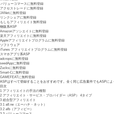
バリューコマースに無料登録
アクセストレード
に無料登録
JANet
に無料登録
リンクシェアに無料登録
もしもアフィリエイト無料登録
物販系ASP
Amazonアソシエイトに無料登録
楽天アフィリエイトに無料登録
Appleアフィリエイトプログラムに無料登録
ソフトウェア
iTunes アフィリエイトプログラムに無料登録
スマホアプリ系ASP
adcropsに無料登録
seedAppに無料登録
Zucksに無料登録
Smart-Cに無料登録
GAMEFEATに無料登録
ASPはすべて登録することをおすすめです。全く同じ広告案件でもASPに
目次
1
アフィリエイトの手法の種類
2
アフィリエイト・サービス・プロバイダー（ASP） 4タイプ
3
総合型アフィリエイト
3.1
a8.ne（エーハチ・ネット）
3.2
afb（アフィビー）
3.3
バリューコマース