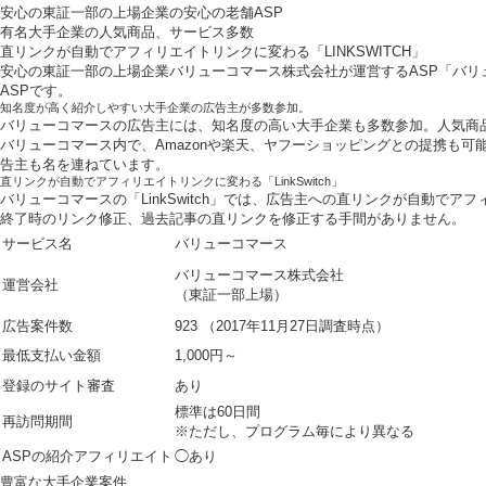
安心の東証一部の上場企業の安心の老舗ASP
有名大手企業の人気商品、サービス多数
直リンクが自動でアフィリエイトリンクに変わる「LINKSWITCH」
安心の東証一部の上場企業バリューコマース株式会社が運営するASP「バリ
ASPです。
知名度が高く紹介しやすい大手企業の広告主が多数参加。
バリューコマースの広告主には、知名度の高い大手企業も多数参加。人気商
バリューコマース内で、Amazonや楽天、ヤフーショッピングとの提携も可能
告主も名を連ねています。
直リンクが自動でアフィリエイトリンクに変わる「LinkSwitch」
バリューコマースの「LinkSwitch」では、広告主への直リンクが自動
終了時のリンク修正、過去記事の直リンクを修正する手間がありません。
サービス名
バリューコマース
バリューコマース株式会社
運営会社
（東証一部上場）
広告案件数
923 （2017年11月27日調査時点）
最低支払い金額
1,000円～
登録のサイト審査
あり
標準は60日間
再訪問期間
※ただし、プログラム毎により異なる
ASPの紹介アフィリエイト
◯あり
豊富な大手企業案件