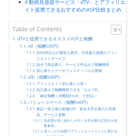
4
動画見放題サービス「dTV」とアフィリエ
イト提携できるおすすめのASP比較まとめ
Table of Contents
dTVと提携できるオススメASPと報酬
A8（報酬500円）
6000件以上の豊富な案件。日本最大規模のアフィ
リエイトサービス
自分で商品購入・サービス申込みで報酬獲得
初心者セミナーやフェスティバルを開催
afb（報酬540円）
アフィリエイト初心者に人気！
自己購入で報酬獲得できる「セルフB」
「確定報酬＋消費税8％分」で支払い
バリューコマース（報酬540円）
東証一部上場の老舗ASP、有名大手企業の人気商
品、サービス多数
知名度が高く紹介しやすい大手企業の広告主が多
数参加。
直リンクが自動でアフィリエイトリンクに変わる