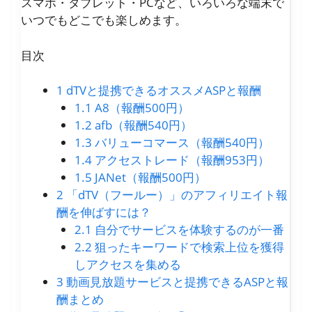
スマホ・タブレット・PCなど、いろいろな端末で
いつでもどこでも楽しめます。
目次
1
dTVと提携できるオススメASPと報酬
1.1
A8（報酬500円）
1.2
afb（報酬540円）
1.3
バリューコマース（報酬540円）
1.4
アクセストレード（報酬953円）
1.5
JANet（報酬500円）
2
「dTV（フールー）」のアフィリエイト報
酬を伸ばすには？
2.1
自分でサービスを体験するのが一番
2.2
狙ったキーワードで検索上位を獲得
しアクセスを集める
3
動画見放題サービスと提携できるASPと報
酬まとめ