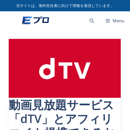
コ
当サイトは、海外在住者に向けて情報を発信しています。
ン
テ
Menu
ン
ツ
へ
ス
キ
ッ
プ
動画見放題サービス
「dTV」とアフィリ