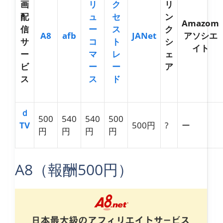
画
リ
ク
リ
配
ュ
セ
ン
Amazom
信
ー
ス
ク
A8
afb
JANet
アソシエ
サ
コ
ト
シ
イト
ー
マ
レ
ェ
ビ
ー
ー
ア
ス
ス
ド
ｄ
500
540
540
500
TV
500円
?
ー
円
円
円
円
A8（報酬500円）