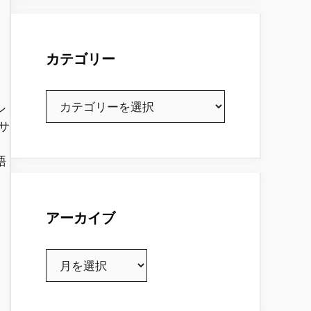
カテゴリー
カ
ン
テ
Cサ
ゴ
。
リ
語
ー
アーカイブ
り
ア
ー
カ
イ