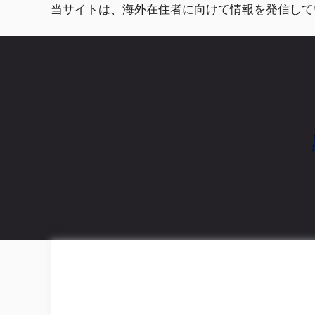
コ
当サイトは、海外在住者に向けて情報を発信して
ン
テ
ン
ツ
へ
ス
キ
ッ
プ