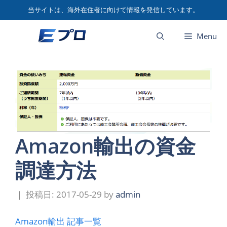
コ
当サイトは、海外在住者に向けて情報を発信しています。
ン
テ
Menu
ン
ツ
へ
ス
キ
ッ
プ
Amazon輸出の資金
調達方法
2017-05-29
by
admin
Amazon輸出 記事一覧