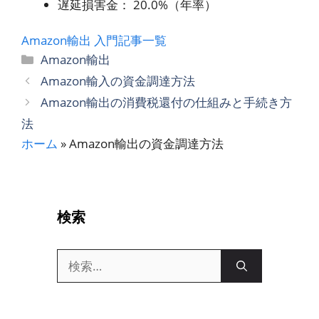
遅延損害金： 20.0%（年率）
Amazon輸出 入門記事一覧
カ
Amazon輸出
テ
Amazon輸入の資金調達方法
ゴ
Amazon輸出の消費税還付の仕組みと手続き方
リ
法
ー
ホーム
»
Amazon輸出の資金調達方法
検索
検
索: