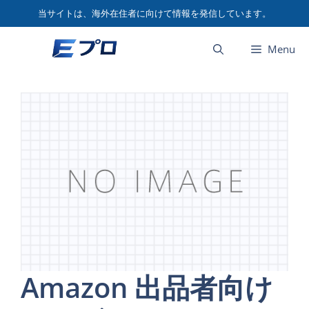
コ
当サイトは、海外在住者に向けて情報を発信しています。
ン
テ
Menu
ン
ツ
へ
ス
キ
ッ
プ
Amazon 出品者向け