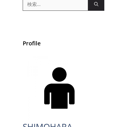
検
索:
Profile
SHIMOHARA