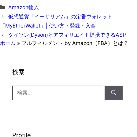
カ
Amazon輸入
テ
仮想通貨「イーサリアム」の定番ウォレット
ゴ
「MyEtherWallet」| 使い方・登録・入金
リ
ダイソン(Dyson)とアフィリエイト提携できるASP
ー
ホーム
»
フルフィルメント by Amazon（FBA）とは？
検索
検
索:
Profile