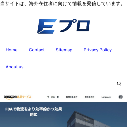
コ
当サイトは、海外在住者に向けて情報を発信しています。
ン
テ
ン
ツ
へ
ス
Home
Contact
Sitemap
Privacy Policy
キ
ッ
プ
About us