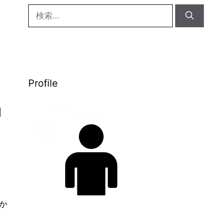
検
索:
Profile
品
ら
か