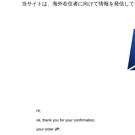
コ
当サイトは、海外在住者に向けて情報を発信して
ン
テ
ン
ツ
へ
ス
キ
ッ
プ