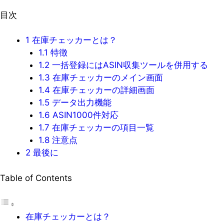
目次
1
在庫チェッカーとは？
1.1
特徴
1.2
一括登録にはASIN収集ツールを併用する
1.3
在庫チェッカーのメイン画面
1.4
在庫チェッカーの詳細画面
1.5
データ出力機能
1.6
ASIN1000件対応
1.7
在庫チェッカーの項目一覧
1.8
注意点
2
最後に
Table of Contents
在庫チェッカーとは？