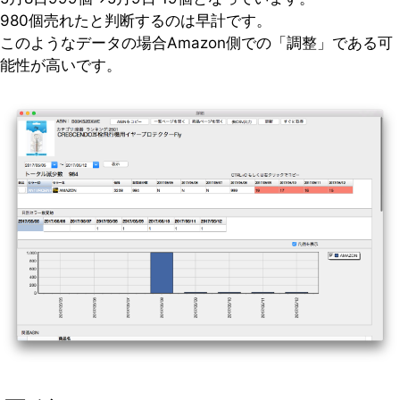
980個売れたと判断するのは早計です。
このようなデータの場合Amazon側での「調整」である可
能性が高いです。