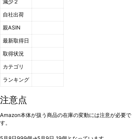
減少２
自社出荷
親ASIN
最新取得日
取得状況
カテゴリ
ランキング
注意点
Amazon本体が扱う商品の在庫の変動には注意が必要で
す。
5月8日999個→5月9日 19個となっています。