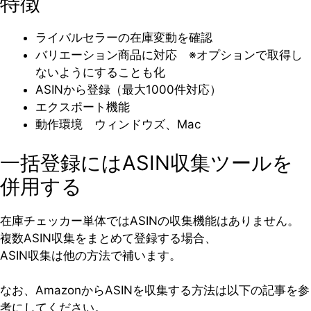
特徴
ライバルセラーの在庫変動を確認
バリエーション商品に対応 ※オプションで取得し
ないようにすることも化
ASINから登録（最大1000件対応）
エクスポート機能
動作環境 ウィンドウズ、Mac
一括登録にはASIN収集ツールを
併用する
在庫チェッカー単体ではASINの収集機能はありません。
複数ASIN収集をまとめて登録する場合、
ASIN収集は他の方法で補います。
なお、AmazonからASINを収集する方法は以下の記事を参
考にしてください。