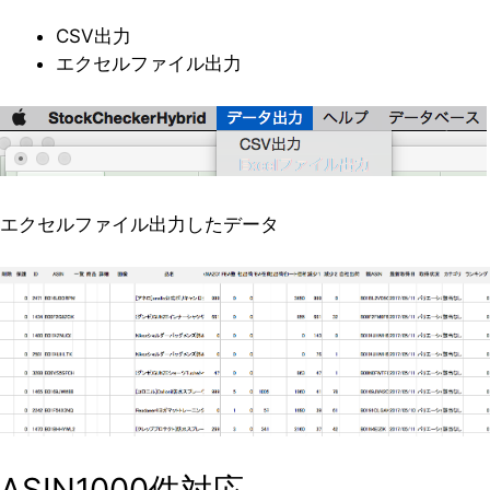
CSV出力
エクセルファイル出力
エクセルファイル出力したデータ
ASIN1000件対応