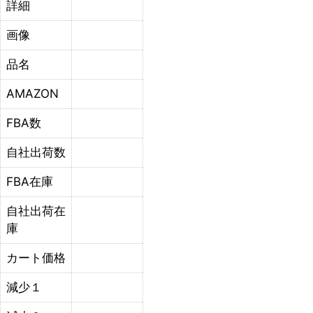
詳細
画像
品名
AMAZON
FBA数
自社出荷数
FBA在庫
自社出荷在
庫
カート価格
減少１