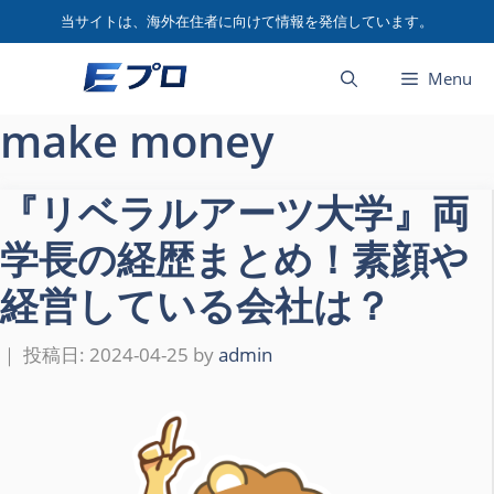
コ
当サイトは、海外在住者に向けて情報を発信しています。
ン
テ
Menu
ン
ツ
make money
へ
ス
『リベラルアーツ大学』両
キ
ッ
学長の経歴まとめ！素顔や
プ
経営している会社は？
2024-04-25
by
admin