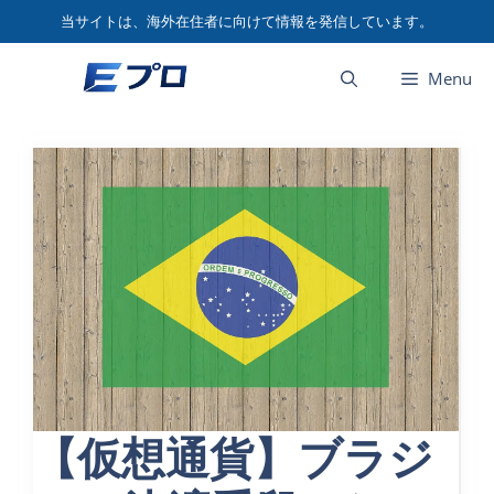
コ
当サイトは、海外在住者に向けて情報を発信しています。
ン
テ
Menu
ン
ツ
へ
ス
キ
ッ
プ
【仮想通貨】ブラジ