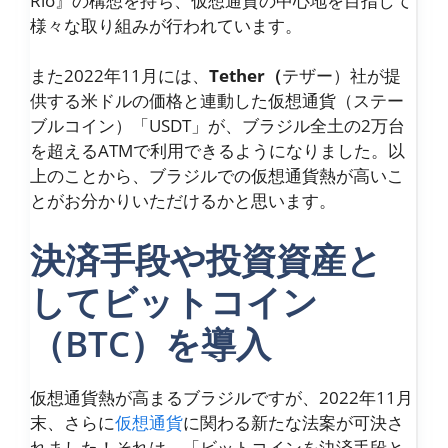
Rio』の構想を持ち、仮想通貨の中心地を目指して
様々な取り組みが行われています。
また2022年11月には、
T
ether
（
テザー）社が提
供する米ドルの価格と連動した仮想通貨（ステー
ブルコイン）「USDT」が、ブラジル全土の2万台
を超えるATMで利用できるようになりました。以
上のことから、ブラジルでの仮想通貨熱が高いこ
とがお分かりいただけるかと思います。
決済手段や投資資産と
してビットコイン
（BTC）を導入
仮想通貨熱が高まるブラジルですが、2022年11月
末、さらに
仮想通貨
に関わる新たな法案が可決さ
れました！それは、「ビットコインを決済手段と