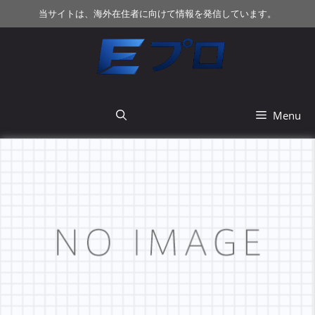
コ
当サイトは、海外在住者に向けて情報を発信しています。
ン
テ
ン
ツ
へ
ス
Menu
キ
ッ
プ