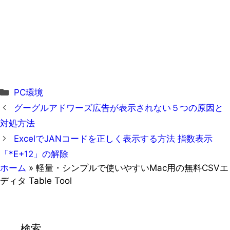
カ
PC環境
テ
グーグルアドワーズ広告が表示されない５つの原因と
ゴ
対処方法
リ
ExcelでJANコードを正しく表示する方法 指数表示
ー
「*E+12」の解除
ホーム
»
軽量・シンプルで使いやすいMac用の無料CSVエ
ディタ Table Tool
検索