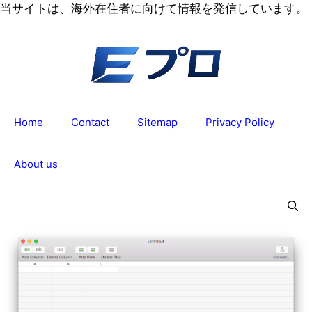
コ
当サイトは、海外在住者に向けて情報を発信しています。
ン
テ
ン
ツ
へ
ス
Home
Contact
Sitemap
Privacy Policy
キ
ッ
プ
About us