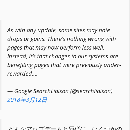
As with any update, some sites may note
drops or gains. There’s nothing wrong with
pages that may now perform less well.
Instead, it’s that changes to our systems are
benefiting pages that were previously under-
rewarded….
— Google SearchLiaison (@searchliaison)
2018年3月12日
どんなアップデートと同様に、いくつかの