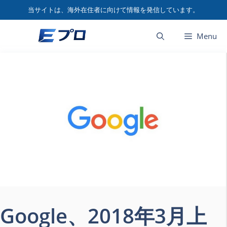
コ
当サイトは、海外在住者に向けて情報を発信しています。
ン
テ
Menu
ン
ツ
へ
ス
キ
ッ
プ
Google、2018年3月上