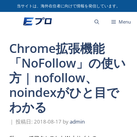
コ
当サイトは、海外在住者に向けて情報を発信しています。
ン
テ
Menu
ン
ツ
へ
Chrome拡張機能
ス
キ
「NoFollow」の使い
ッ
プ
方 | nofollow、
noindexがひと目で
わかる
2018-08-17
by
admin