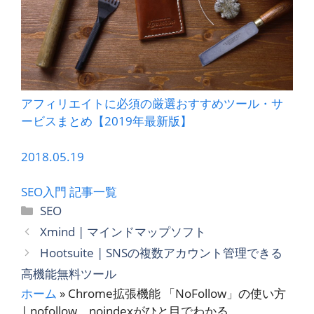
アフィリエイトに必須の厳選おすすめツール・サ
ービスまとめ【2019年最新版】
2018.05.19
SEO入門 記事一覧
カ
SEO
テ
Xmind | マインドマップソフト
ゴ
Hootsuite | SNSの複数アカウント管理できる
リ
高機能無料ツール
ー
ホーム
»
Chrome拡張機能 「NoFollow」の使い方
| nofollow、noindexがひと目でわかる