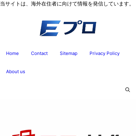
コ
当サイトは、海外在住者に向けて情報を発信しています。
ン
テ
ン
ツ
へ
ス
Home
Contact
Sitemap
Privacy Policy
キ
ッ
プ
About us