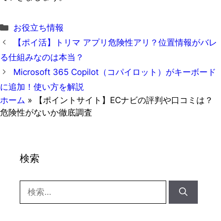
カ
お役立ち情報
テ
【ポイ活】トリマ アプリ危険性アリ？位置情報がバレ
ゴ
る仕組みなのは本当？
リ
Microsoft 365 Copilot（コパイロット）がキーボード
ー
に追加！使い方を解説
ホーム
»
【ポイントサイト】ECナビの評判や口コミは？
危険性がないか徹底調査
検索
検
索: