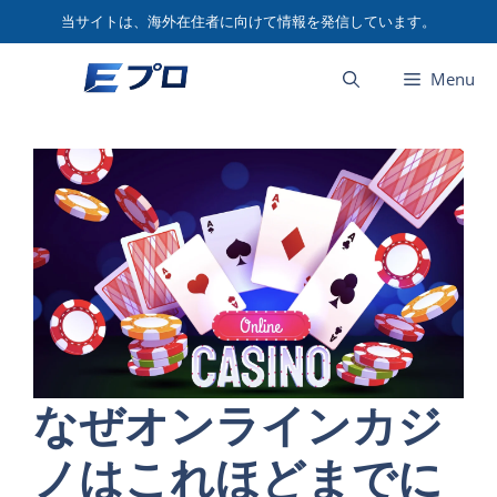
コ
当サイトは、海外在住者に向けて情報を発信しています。
ン
テ
Menu
ン
ツ
へ
ス
キ
ッ
プ
なぜオンラインカジ
ノはこれほどまでに