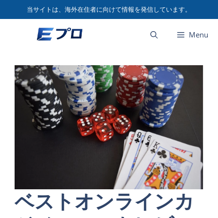
コ
当サイトは、海外在住者に向けて情報を発信しています。
ン
テ
Menu
ン
ツ
へ
ス
キ
ッ
プ
ベストオンラインカ