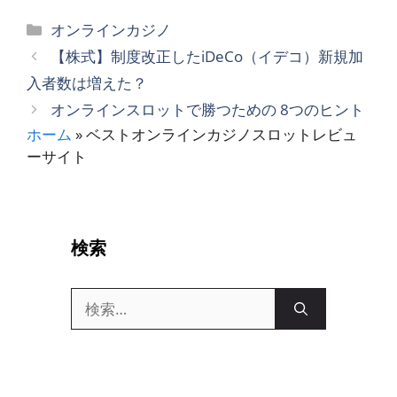
カ
オンラインカジノ
テ
【株式】制度改正したiDeCo（イデコ）新規加
ゴ
入者数は増えた？
リ
オンラインスロットで勝つための 8つのヒント
ー
ホーム
»
ベストオンラインカジノスロットレビュ
ーサイト
検索
検
索: