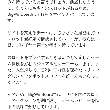
みを持っていると言うでしょう。前述したよう
に、あまりにも多くのスロットがあるため、
BigWinBoardはそれらをすべてカバーしていま
す。
サイトを支えるチームは、さまざまな経歴を持つ
スロット愛好家で構成されていますが、彼らは
皆、プレイヤー第一の考えを持っています。
スロットをプレイするときはいつも安定したゲー
ム体験を好むカジュアルなゲーマーもいます。ま
た、大金持ちで、勝利の可能性を秘めたスリリン
グなジャックポットスロットを好む方もいらっし
ゃいます。
そのため、BigWinBoardでは、サイト内にスロッ
トのセクションを別に設け、ゲームレビューを以
下の順序で分類しています。