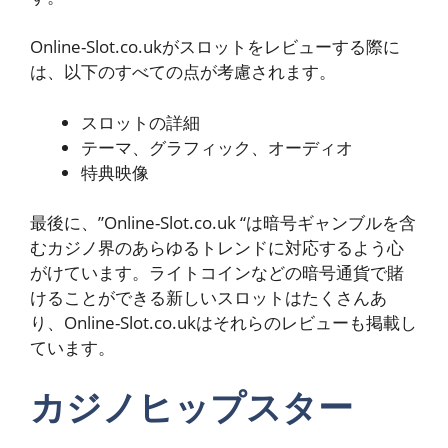
Online-Slot.co.ukがスロットをレビューする際に
は、以下のすべての点が考慮されます。
スロットの詳細
テーマ、グラフィック、オーディオ
特典映像
最後に、”Online-Slot.co.uk “は暗号ギャンブルを含
むカジノ界のあらゆるトレンドに対応するよう心
がけています。ライトコインなどの暗号通貨で賭
けることができる新しいスロットはたくさんあ
り、Online-Slot.co.ukはそれらのレビューも掲載し
ています。
カジノヒップスター