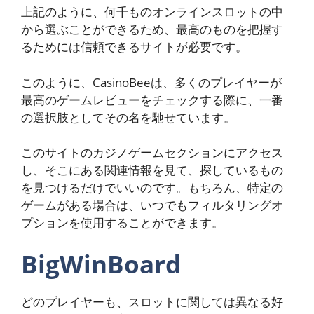
上記のように、何千ものオンラインスロットの中
から選ぶことができるため、最高のものを把握す
るためには信頼できるサイトが必要です。
このように、CasinoBeeは、多くのプレイヤーが
最高のゲームレビューをチェックする際に、一番
の選択肢としてその名を馳せています。
このサイトのカジノゲームセクションにアクセス
し、そこにある関連情報を見て、探しているもの
を見つけるだけでいいのです。もちろん、特定の
ゲームがある場合は、いつでもフィルタリングオ
プションを使用することができます。
BigWinBoard
どのプレイヤーも、スロットに関しては異なる好