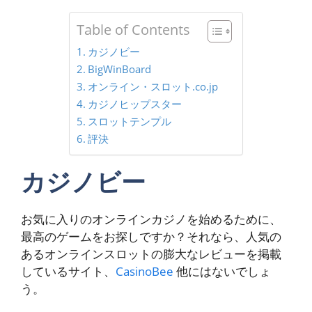
Table of Contents
カジノビー
BigWinBoard
オンライン・スロット.co.jp
カジノヒップスター
スロットテンプル
評決
カジノビー
お気に入りのオンラインカジノを始めるために、
最高のゲームをお探しですか？それなら、人気の
あるオンラインスロットの膨大なレビューを掲載
しているサイト、
CasinoBee
他にはないでしょ
う。