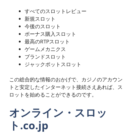
すべてのスロットレビュー
新規スロット
今後のスロット
ボーナス購入スロット
最高のRTPスロット
ゲームメカニクス
ブランドスロット
ジャックポットスロット
この総合的な情報のおかげで、カジノのアカウン
トと安定したインターネット接続さえあれば、ス
ロットを始めることができるのです。
オンライン・スロッ
ト.co.jp