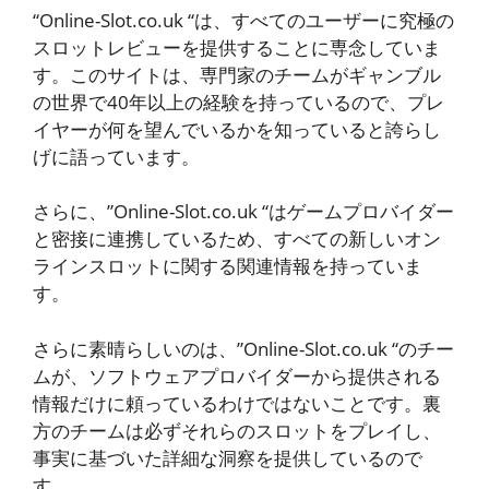
“Online-Slot.co.uk “は、すべてのユーザーに究極の
スロットレビューを提供することに専念していま
す。このサイトは、専門家のチームがギャンブル
の世界で40年以上の経験を持っているので、プレ
イヤーが何を望んでいるかを知っていると誇らし
げに語っています。
さらに、”Online-Slot.co.uk “はゲームプロバイダー
と密接に連携しているため、すべての新しいオン
ラインスロットに関する関連情報を持っていま
す。
さらに素晴らしいのは、”Online-Slot.co.uk “のチー
ムが、ソフトウェアプロバイダーから提供される
情報だけに頼っているわけではないことです。裏
方のチームは必ずそれらのスロットをプレイし、
事実に基づいた詳細な洞察を提供しているので
す。