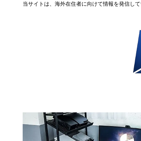
コ
当サイトは、海外在住者に向けて情報を発信して
ン
テ
ン
ツ
へ
ス
キ
ッ
プ