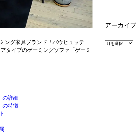
ゴ
リ
ー
アーカイブ
ミング家具ブランド「バウヒュッテ
ア
たチェアタイプのゲーミングソファ「ゲーミ
ー
！
カ
イ
ブ
」の詳細
」の特徴
ト
属