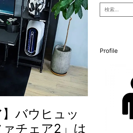
検
索:
Profile
ア】バウヒュッ
ァチェア2」は