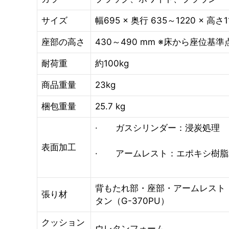
サイズ
幅695 × 奥行 635～1220 × 高さ1
座部の高さ
430～490 mm ※床から座位基
耐荷重
約100kg
商品重量
23kg
梱包重量
‎25.7 kg
· ガスシリンダー：浸炭処理
表面加工
· アームレスト：エポキシ樹脂
背もたれ部・座部・アームレスト：
張り材
タン（G-370PU）
クッション
ウレタンフォーム