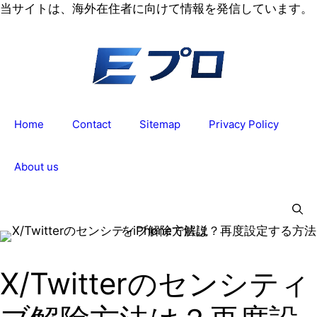
コ
当サイトは、海外在住者に向けて情報を発信しています。
ン
テ
ン
ツ
へ
ス
Home
Contact
Sitemap
Privacy Policy
キ
ッ
プ
About us
X/Twitterのセンシティ