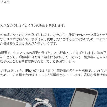
るリスク
人気なのでしょうか？3つの理由を解説します。
売が好調になったことが挙げられます。なぜなら、仕事のテレワーク導入や自
用するスマホは新品で、サブは安く使用したいと考える方が多いため、中古ス
種が低価格なことから人気が高いようです。
法」の影響で、中古スマホの需要が伸びたことも理由として挙げられます。法改
のことから、通信料に合わせて端末代も節約したいという、消費者の志向が高く
が広がったことも中古需要が高まっている要因でしょう。
人気の理由でしょう。iPhone7・8は世界でも流通量が多かった機種で、これ
ため、中古市場で売れ続けている人気機種となっています。高額な最新機種が必