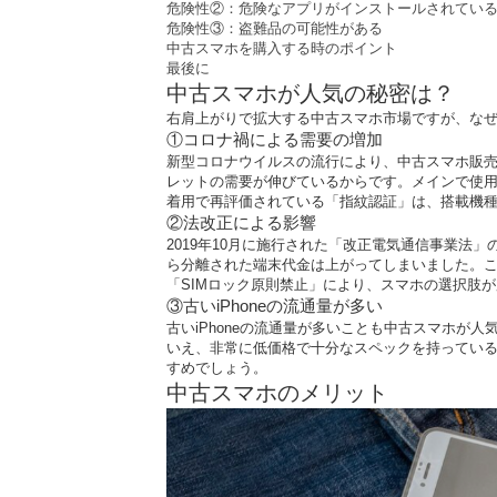
危険性②：危険なアプリがインストールされてい
危険性③：盗難品の可能性がある
中古スマホを購入する時のポイント
最後に
中古スマホが人気の秘密は？
右肩上がりで拡大する中古スマホ市場ですが、なぜ
①コロナ禍による需要の増加
新型コロナウイルスの流行により、中古スマホ販
レットの需要が伸びているからです。メインで使
着用で再評価されている「指紋認証」は、搭載機
②法改正による影響
2019年10月に施行された「改正電気通信事業
ら分離された端末代金は上がってしまいました。こ
「SIMロック原則禁止」により、スマホの選択肢
③古いiPhoneの流通量が多い
古いiPhoneの流通量が多いことも中古スマホが
いえ、非常に低価格で十分なスペックを持っている
すめでしょう。
中古スマホのメリット