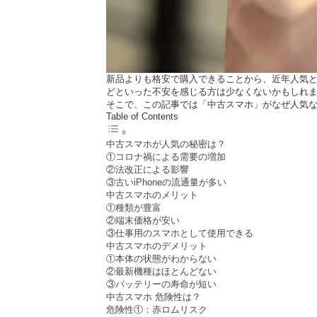
新品よりも格安で購入できることから、近年人気
どといった不安を感じる方は少なくないかもしれ
そこで、この記事では「中古スマホ」がなぜ人気
Table of Contents
中古スマホが人気の秘密は？
①コロナ禍による需要の増加
②法改正による影響
③古いiPhoneの流通量が多い
中古スマホのメリット
①種類が豊富
②端末価格が安い
③仕事用のスマホとして使用できる
中古スマホのデメリット
①本体の状態がわからない
②最新機種はほとんどない
③バッテリーの寿命が短い
中古スマホ 危険性は？
危険性①：赤ロムリスク