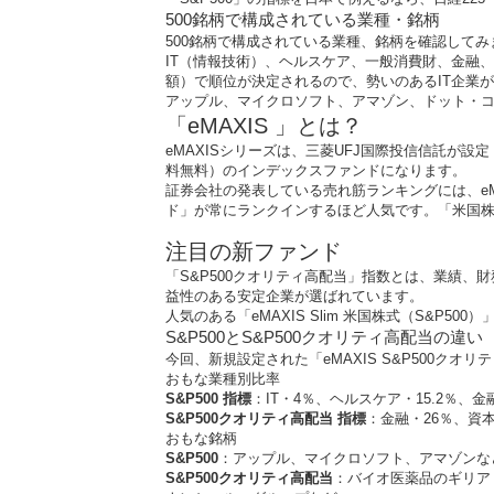
500銘柄で構成されている業種・銘柄
500銘柄で構成されている業種、銘柄を確認してみ
IT（情報技術）、ヘルスケア、一般消費財、金融
額）で順位が決定されるので、勢いのあるIT企業
アップル、マイクロソフト、アマゾン、ドット・
「eMAXIS 」とは？
eMAXISシリーズは、三菱UFJ国際投信信託
料無料）のインデックスファンドになります。
証券会社の発表している売れ筋ランキングには、eMA
ド」が常にランクインするほど人気です。「米国株式
注目の新ファンド
「S&P500クオリティ高配当」指数とは、業績、
益性のある安定企業が選ばれています。
人気のある「eMAXIS Slim 米国株式（S&
S&P500とS&P500クオリティ高配当の違い
今回、新規設定された「eMAXIS S&P500クオ
おもな業種別比率
S&P500
指標
：IT・4％、ヘルスケア・15.2％、金融
S&P500
クオリティ高配当
指標
：金融・26％、資本
おもな銘柄
S&P500
：アップル、マイクロソフト、アマゾンなど
S&P500
クオリティ高配当
：バイオ医薬品のギリア