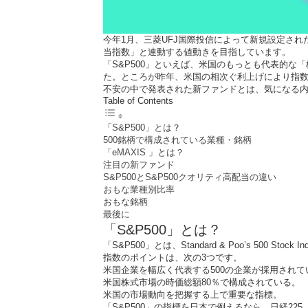
今年1月、三菱UFJ国際投信によって新規設定された
当指数」と連動する値動きを目指しています。
「S&P500」といえば、米国のもっとも代表的な「
た。ところが昨年、米国の相次ぐ利上げにより指数は
不安の中で発表された新ファンドとは、気になる
Table of Contents
「S&P500」とは？
500銘柄で構成されている業種・銘柄
「eMAXIS 」とは？
注目の新ファンド
S&P500とS&P500クオリティ高配当の違い
おもな業種別比率
おもな銘柄
最後に
「S&P500」とは？
「S&P500」とは、Standard & Poo’s 50
指数のポイントは、次の3つです。
米国企業を幅広く代表する500の企業が採用されて
米国株式市場の時価総額80％で構成されている。
米国の市場動向を把握する上で重要な指標。
「S&P500」の指標を日本で例えるなら、日経2