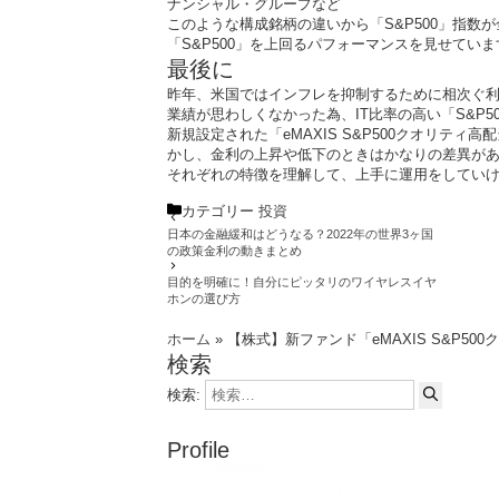
ナンシャル・グループなど
このような構成銘柄の違いから「S&P500」指数
「S&P500」を上回るパフォーマンスを見せていま
最後に
昨年、米国ではインフレを抑制するために相次ぐ利
業績が思わしくなかった為、IT比率の高い「S&P
新規設定された「eMAXIS S&P500クオリティ
かし、金利の上昇や低下のときはかなりの差異が
それぞれの特徴を理解して、上手に運用をしてい
カテゴリー
投資
日本の金融緩和はどうなる？2022年の世界3ヶ国
の政策金利の動きまとめ
目的を明確に！自分にピッタリのワイヤレスイヤ
ホンの選び方
ホーム
»
【株式】新ファンド「eMAXIS S&P5
検索
検索:
Profile