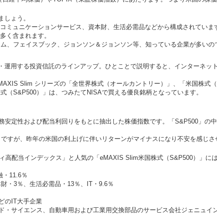
ましょう。
、コミュニケーションサービス、資本財、生活必需品などから構成されていま
が多く含まれます。
コム、フェイスブック、ジョンソン＆ジョンソン等、知っている企業が多いの
が設定・運用する投資信託のラインアップ。ひとことで説明すると、インターネ
XIS Slim シリーズの「全世界株式（オールカントリー）」、「米国株式（
（S&P500）」は、つみたてNISAで買える優良銘柄となっています。
財務安定性および配当利回りをもとに抽出した株価指数です。「S&P500」
P500）」ですが、昨年の米国の利上げに伴いリターンがマイナスになり不安を感じ
リティ高配当インデックス」と人気の「eMAXIS Slim米国株式（S&P500）
・11.6％
財・3％、生活必需品・13％、IT・9.6％
のIT大手企業
ド・サイエンス、自動車用および工業用交換部品のサービス会社ジェニュイ