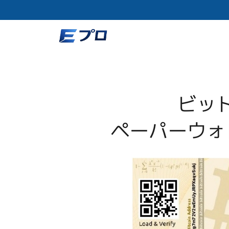
コ
ン
テ
ン
ツ
へ
ス
キ
ッ
プ