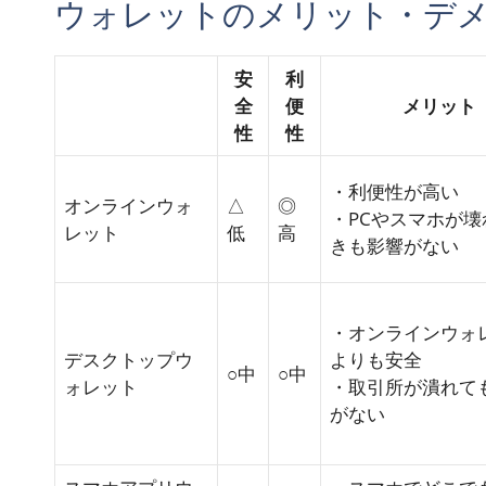
ウォレットのメリット・デ
安
利
全
便
メリット
性
性
・利便性が高い
オンラインウォ
△
◎
・PCやスマホが壊
レット
低
高
きも影響がない
・オンラインウォ
デスクトップウ
よりも安全
○中
○中
ォレット
・取引所が潰れて
がない