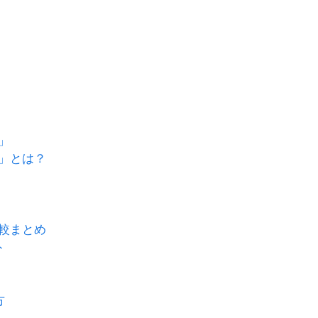
」
」
」とは？
較まとめ
ト
方