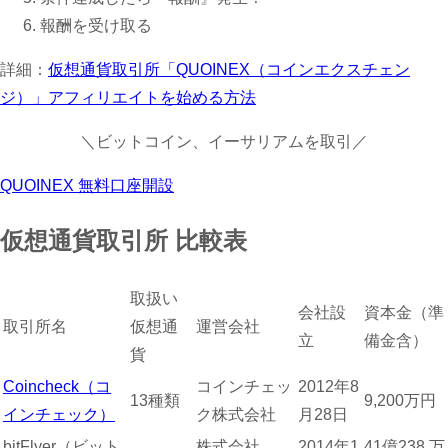
報酬を受け取る
詳細：
仮想通貨取引所「QUOINEX（コインエクスチェン
ジ）」アフィリエイトを始める方法
＼ビットコイン、イーサリアムを取引／
QUOINEX 無料口座開設
仮想通貨取引所 比較表
取扱い
会社設
資本金（準
取引所名
仮想通
運営会社
立
備金含）
貨
Coincheck（コ
コインチェッ
2012年8
13種類
9,200万円
インチェック）
ク株式会社
月28日
bitFlyer（ビット
株式会社
2014年1
41億238 万