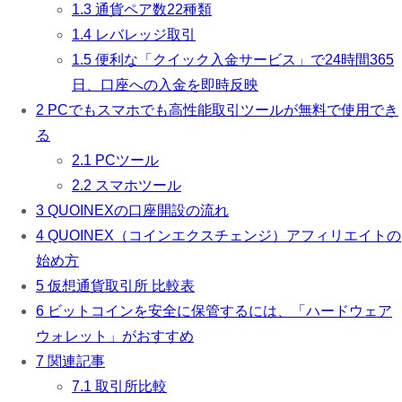
1.3
通貨ペア数22種類
1.4
レバレッジ取引
1.5
便利な「クイック入金サービス」で24時間365
日、口座への入金を即時反映
2
PCでもスマホでも高性能取引ツールが無料で使用でき
る
2.1
PCツール
2.2
スマホツール
3
QUOINEXの口座開設の流れ
4
QUOINEX（コインエクスチェンジ）アフィリエイトの
始め方
5
仮想通貨取引所 比較表
6
ビットコインを安全に保管するには、「ハードウェア
ウォレット」がおすすめ
7
関連記事
7.1
取引所比較