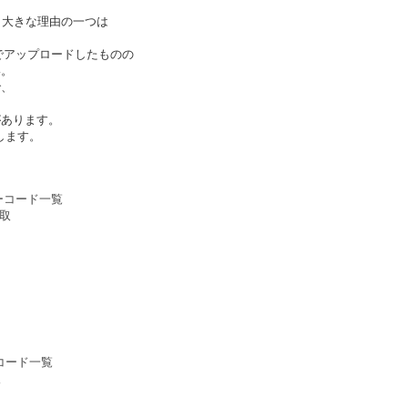
う。大きな理由の一つは
ジ）でアップロードしたものの
い。
で、
があります。
示します。
ラーコード一覧
取
ーコード一覧
取