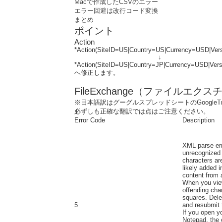
Macで作成したCSVのエラー
エラー回避は改行コード変換
まとめ
ポイント
Action
*Action(SiteID=US|Country=US|Currency=USD|Ver
↓
*Action(SiteID=US|Country=JP|Currency=USD|Vers
へ修正します。
FileExchange（ファイルエ
※日本語訳はグーグルスプレッドシートのGoogleTr
必ずしも正確な翻訳では点はご注意ください。
Error Code
Description
XML parse err
unrecognized 
characters ar
likely added 
content from 
When you view
offending cha
squares. Delet
5
and resubmit 
If you open yo
Notepad, the 