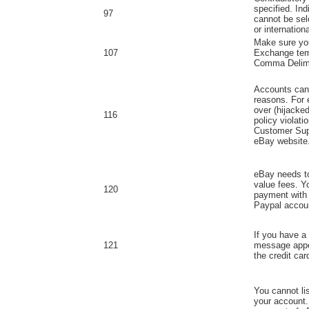
specified. Ind
97
cannot be sel
or internation
Make sure you
107
Exchange tem
Comma Delimi
Accounts can 
reasons. For 
over (hijacke
116
policy violati
Customer Supp
eBay website
eBay needs to 
value fees. Y
120
payment with e
Paypal accou
If you have a 
121
message appea
the credit car
You cannot lis
your account.