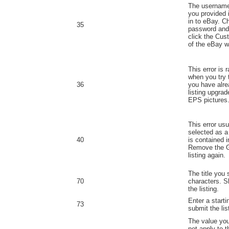
The username
you provided 
in to eBay. 
35
password and 
click the Cust
of the eBay w
This error is 
when you try
36
you have alre
listing upgrad
EPS pictures
This error us
selected as a
40
is contained i
Remove the Ga
listing again.
The title you
70
characters. Sh
the listing.
Enter a starti
73
submit the lis
The value you
not apply to th