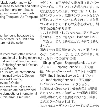
(black border and white
を開くと、文字が小さな正方形（黒のボー
ill need to search and delete
ダーと白の内側）として表示されます。あ
rs from any text that is
なたはあなたの広告、すなわちSKU、転
ny component of your ads,
記テンプレート、広告テンプレートなどの
ting Template, Ad Template,
任意のコンポーネントに含まれている任意
のテキストからこれらの文字を検索し、削
除する必要があります
リストが削除されていたため、アイテムを
not be found because the
見つけることができない、Half.comのリス
en deleted, is a Half.com
トである、またはあなたが売り手ではあり
 are not the seller.
ません。
国内または国際配送オプションが要求され
 returned most often when a
るが、このエラーは、ほとんどの場合、返
ternational shipping option is
されるすべての国内4の値
values for all four domestic
（ShippingType、ShippingService-1：オ
, ShippingService-1:Option,
プション、ShippingService-1：優先順
e-1:Priority,
位、ShippingService-1：コスト）や国際
e-1:Cost) or international
lShippingService-1:Option,
海運（IntlShippingService-1：オプショ
rvice-1:Priority,
ン、IntlShippingService-1：優先順位、
ervice-2:Option,
IntlShippingService-2：オプション、
rvice-2:Priority) are not
IntlShippingService-2：優先順位）が提供
n values are not provided
されていません。値が1以上の国内や国際
e domestic or international
, this error is returned.
海運分野のために提供されていない場合、
このエラーが返されます。
あなたはユーザ名とパスワードの組み合わ