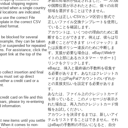
矛盾出荷場所が指定されました。一つの国
ividual shipping regions
や国際位置が示されたときに、個々の出荷
ected when a single country
領域を選択することはできません。
al locations are indicated.
あなたは正しいCSVカンマ区切り形式で
 use the correct File
plate in the correct CSV
正しいファイル交換テンプレートを使用し
ted format.
ていることを確認します。
アカウントは、いくつかの理由のために遮
be blocked for several
断することができます。例えば、彼らは引
example, they can be taken
き継ぐことができます（ハイジャック）ま
d) or suspended for repeated
たは反復ポリシー違反のために中断しま
ons. For assistance, click the
す。支援が必要な場合は、eBayのWebサ
ort link at the top of the
イトの上部にあるカスタマー・サポート]
.
リンクをクリックします。
eBayは、挿入と最終値の手数料を収集す
collect insertion and final
る必要があります。あなたはクレジットカ
ou must set up direct
ードまたはPayPalアカウントのいずれか
ither a credit card or a
との直接支払いを設定する必要がありま
nt.
す。
あなたは、ファイル上のクレジットカード
credit card on file and this
を持っていると、このメッセージが表示さ
rs, please try re-entering
れた場合は、再入力のクレジットカード情
d information.
報をお試しください。
アカウントを決済するまでは、新しいアイ
テムをリストすることはできません。それ
t new items until you settle
 When it comes to non-
はeBayの手数料の不払いになると、自分