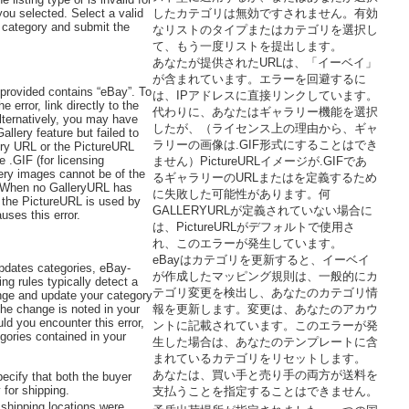
you selected. Select a valid
したカテゴリは無効ですされません。有効
r category and submit the
なリストのタイプまたはカテゴリを選択し
て、もう一度リストを提出します。
あなたが提供されたURLは、「イーベイ」
が含まれています。エラーを回避するに
rovided contains “eBay”. To
は、IPアドレスに直接リンクしています。
e error, link directly to the
代わりに、あなたはギャラリー機能を選択
lternatively, you may have
したが、（ライセンス上の理由から、ギャ
allery feature but failed to
ラリーの画像は.GIF形式にすることはでき
ery URL or the PictureURL
e .GIF (for licensing
ません）PictureURLイメージが.GIFであ
ery images cannot be of the
るギャラリーのURLまたはを定義するため
. When no GalleryURL has
に失敗した可能性があります。何
 the PictureURL is used by
GALLERYURLが定義されていない場合に
uses this error.
は、PictureURLがデフォルトで使用さ
れ、このエラーが発生しています。
eBayはカテゴリを更新すると、イーベイ
dates categories, eBay-
が作成したマッピング規則は、一般的にカ
ng rules typically detect a
テゴリ変更を検出し、あなたのカテゴリ情
ge and update your category
The change is noted in your
報を更新します。変更は、あなたのアカウ
ld you encounter this error,
ントに記載されています。このエラーが発
gories contained in your
生した場合は、あなたのテンプレートに含
まれているカテゴリをリセットします。
あなたは、買い手と売り手の両方が送料を
ecify that both the buyer
 for shipping.
支払うことを指定することはできません。
 shipping locations were