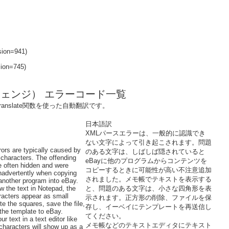
sion=941)
ion=745)
クスチェンジ） エラーコード一覧
anslate関数を使った自動翻訳です。
日本語訳
XMLパースエラーは、一般的に認識でき
ない文字によって引き起こされます。問題
ors are typically caused by
のある文字は、しばしば隠されていると
characters. The offending
eBayに他のプログラムからコンテンツを
e often hidden and were
コピーするときに可能性が高い不注意追加
inadvertently when copying
されました。メモ帳でテキストを表示する
another program into eBay.
 the text in Notepad, the
と、問題のある文字は、小さな四角形を表
racters appear as small
示されます。正方形の削除、ファイルを保
e the squares, save the file,
存し、イーベイにテンプレートを再送信し
the template to eBay.
てください。
ur text in a text editor like
メモ帳などのテキストエディタにテキスト
characters will show up as a