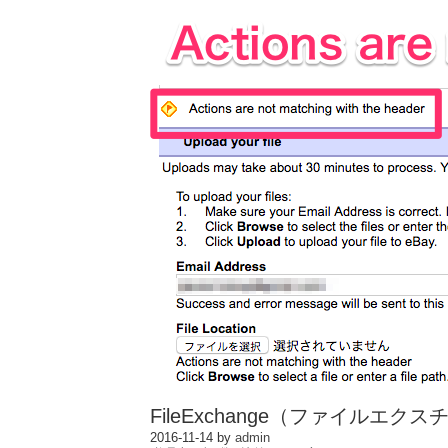
FileExchange（ファイル
2016-11-14
by
admin