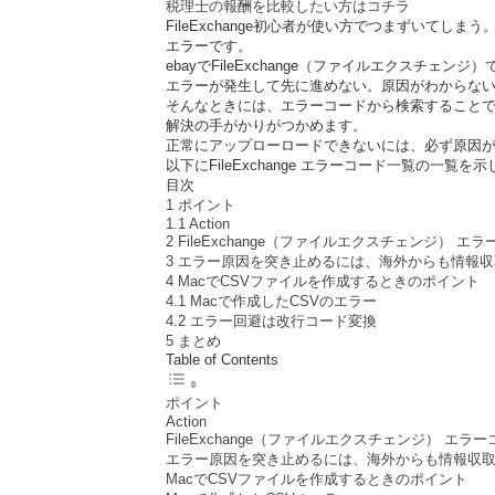
税理士の報酬を比較したい方はコチラ
FileExchange初心者が使い方でつまずいてしま
エラーです。
ebayでFileExchange（ファイルエクスチェン
エラーが発生して先に進めない。原因がわからな
そんなときには、エラーコードから検索すること
解決の手がかりがつかめます。
正常にアップローロードできないには、必ず原因
以下にFileExchange エラーコード一覧の一覧を
目次
1
ポイント
1.1
Action
2
FileExchange（ファイルエクスチェンジ） エ
3
エラー原因を突き止めるには、海外からも情報収
4
MacでCSVファイルを作成するときのポイント
4.1
Macで作成したCSVのエラー
4.2
エラー回避は改行コード変換
5
まとめ
Table of Contents
ポイント
Action
FileExchange（ファイルエクスチェンジ） エラ
エラー原因を突き止めるには、海外からも情報収
MacでCSVファイルを作成するときのポイント