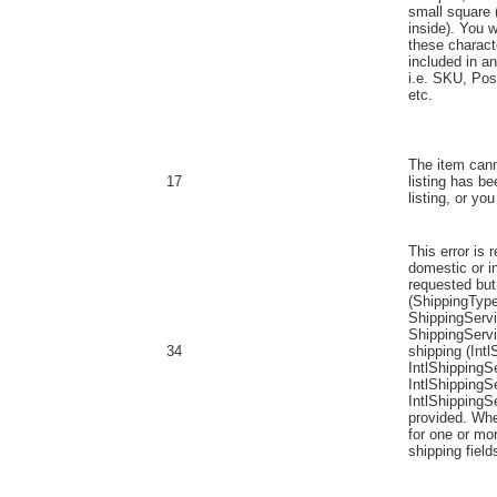
small square 
inside). You w
these characte
included in a
i.e. SKU, Pos
etc.
The item can
17
listing has be
listing, or you
This error is
domestic or in
requested but 
(ShippingType
ShippingServic
ShippingServic
34
shipping (Int
IntlShippingSe
IntlShippingS
IntlShippingSe
provided. Whe
for one or mor
shipping fields