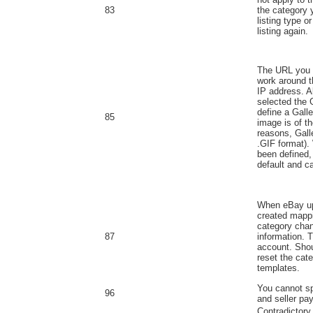
83
the category 
listing type o
listing again.
The URL you p
work around th
IP address. A
selected the G
define a Gall
85
image is of th
reasons, Gall
.GIF format)
been defined,
default and ca
When eBay up
created mappi
category chan
87
information. 
account. Shou
reset the cate
templates.
You cannot sp
96
and seller pay
Contradictory