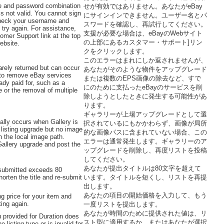
 and password combination
せが有効ではありません。あなたがeBay
is not valid. You cannot sign
にサインインできません。ユーザー名とパ
Check your username and
スワードを確認し、再試行してください。
try again. For assistance,
支援が必要な場合は、eBayのWebサイト
omer Support link at the top
の上部にあるカスタマー・サポート]リン
ebsite.
クをクリックします。
このエラーはまれにしか返されませんが、
rarely returned but can occur
あなたがそのような物件をアップグレード
 to remove eBay services
または複数のEPS画像の除去など、すで
ady paid for, such as a
にのために支払ったeBayのサービスを削
e or the removal of multiple
除しようとしたときに発生する可能性があ
.
ります。
ギャラリーが上場アップグレードとして選
ually occurs when Gallery is
択されているにもかかわらず、画像が局所
 listing upgrade but no image
的な画像パスに含まれていない場合、この
n the local image path.
エラーは通常発生します。ギャラリーのア
llery upgrade and post the
ップグレードを削除し、再度リストを投稿
してください。
あなたが提出タイトルは80文字を超えて
 submitted exceeds 80
orten the title and re-submit
います。タイトルを短くし、リストを再提
出します。
あなたの項目の開始価格を入力して、もう
ng price for your item and
ting again.
一度リストを提出します。
あなたが時間のために提供された値は、リ
 provided for Duration does
スト型に適用するか、またはあなたが選択
e listing type or is invalid for