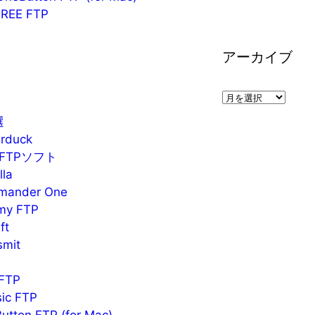
ゴ
EE FTP
リ
ー
アーカイブ
ア
ー
選
カ
duck
イ
FTPソフト
ブ
la
nder One
y FTP
ft
mit
FTP
c FTP