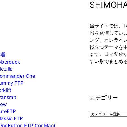
SHIMOH
当サイトでは、T
報を発信していま
ング、オンライ
役立つテーマを
ます。日々変化す
8選
すい形でまとめ
erduck
illa
mander One
mmy FTP
lift
カテゴリー
nsmit
ow
teFTP
カ
sic FTP
テ
tton FTP (for Mac)