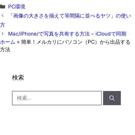
カ
PC環境
テ
「画像の大きさを揃えて等間隔に並べるヤツ」の使い
ゴ
方
リ
Mac/iPhone/で写真を共有する方法 – iCloudで同期
ー
ホーム
»
簡単！メルカリにパソコン（PC）から出品する
方法
検索
検
索: