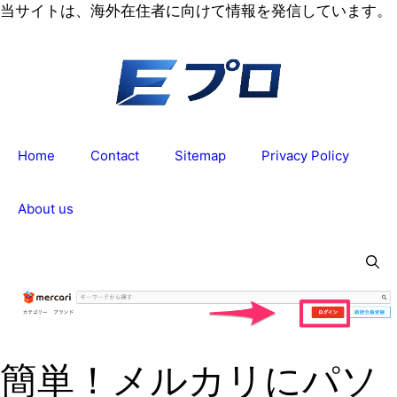
コ
当サイトは、海外在住者に向けて情報を発信しています。
ン
テ
ン
ツ
へ
ス
Home
Contact
Sitemap
Privacy Policy
キ
ッ
プ
About us
簡単！メルカリにパソ