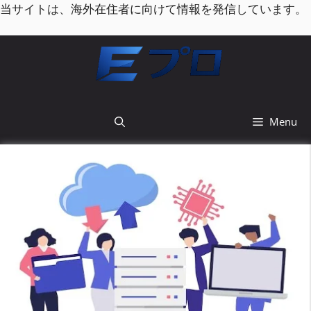
コ
当サイトは、海外在住者に向けて情報を発信しています。
ン
テ
ン
ツ
へ
ス
Menu
キ
ッ
プ