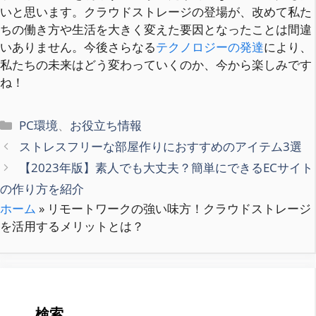
いと思います。クラウドストレージの登場が、改めて私た
ちの働き方や生活を大きく変えた要因となったことは間違
いありません。今後さらなる
テクノロジーの発達
により、
私たちの未来はどう変わっていくのか、今から楽しみです
ね！
カ
PC環境
、
お役立ち情報
テ
ストレスフリーな部屋作りにおすすめのアイテム3選
ゴ
【2023年版】素人でも大丈夫？簡単にできるECサイト
リ
の作り方を紹介
ー
ホーム
»
リモートワークの強い味方！クラウドストレージ
を活用するメリットとは？
検索