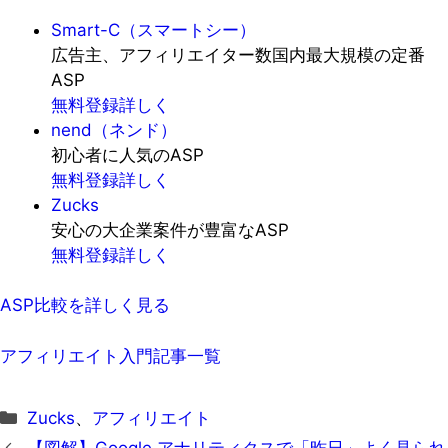
Smart-C（スマートシー）
広告主、アフィリエイター数国内最大規模の定番
ASP
無料登録
詳しく
nend（ネンド）
初心者に人気のASP
無料登録
詳しく
Zucks
安心の大企業案件が豊富なASP
無料登録
詳しく
ASP比較を詳しく見る
アフィリエイト入門記事一覧
カ
Zucks
、
アフィリエイト
テ
【図解】Google アナリティクスで「昨日」よく見られ