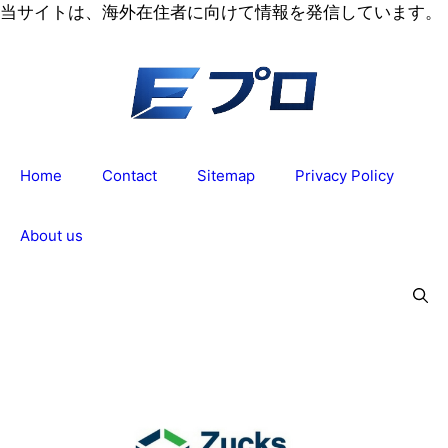
コ
当サイトは、海外在住者に向けて情報を発信しています。
ン
テ
ン
ツ
へ
ス
Home
Contact
Sitemap
Privacy Policy
キ
ッ
プ
About us