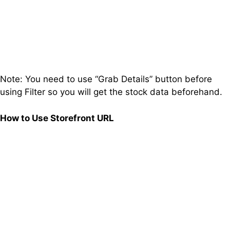
Note: You need to use “Grab Details” button before
using Filter so you will get the stock data beforehand.
How to Use Storefront URL