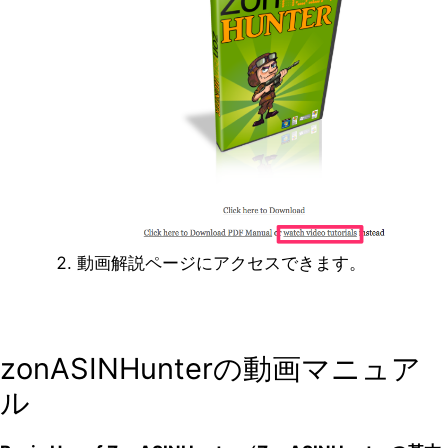
動画解説ページにアクセスできます。
zonASINHunterの動画マニュア
ル