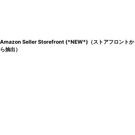
Amazon Seller Storefront (*NEW*)（ストアフロントか
ら抽出）