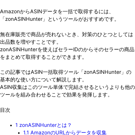
AmazonからASINデータを一括で取得するには、
「zonASINHunter」というツールがおすすめです。
無在庫販売で商品が売れないとき、対策のひとつとしては
出品数を増やすことです。
zonASINHunterを使えばセラーIDのからそのセラーの商品
をまとめて取得することができます。
この記事ではASIN一括取得ツール「zonASINHunter」の
基本的な使い方について解説します。
ASIN収集はこのツール単体で完結させるというよりも他の
ツールを組み合わせることで効果を発揮します。
目次
1
zonASINHunterとは？
1.1
AmazonのURLからデータを収集