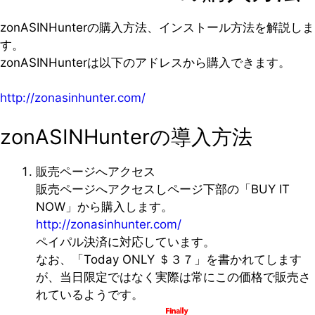
zonASINHunterの購入方法、インストール方法を解説しま
す。
zonASINHunterは以下のアドレスから購入できます。
http://zonasinhunter.com/
zonASINHunterの導入方法
販売ページへアクセス
販売ページへアクセスしページ下部の「BUY IT
NOW」から購入します。
http://zonasinhunter.com/
ペイパル決済に対応しています。
なお、「Today ONLY ＄３７」を書かれてします
が、当日限定ではなく実際は常にこの価格で販売さ
れているようです。