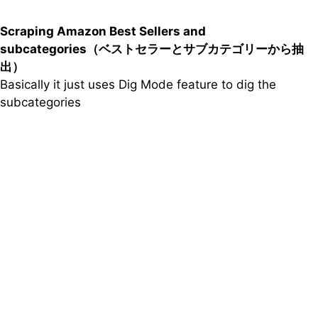
Scraping Amazon Best Sellers and
subcategories（ベストセラーとサブカテゴリーから抽
出）
Basically it just uses Dig Mode feature to dig the
subcategories