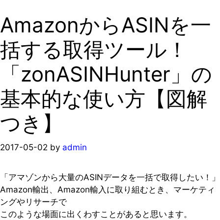
AmazonからASINを一
括する取得ツール！
「zonASINHunter」の
基本的な使い方【図解
つき】
2017-05-02
by
admin
「アマゾンから大量のASINデータを一括で取得したい！」
Amazon輸出、Amazon輸入に取り組むとき、マーケティ
ングやリサーチで
このような場面に出くわすことがあると思います。