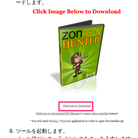
ードします。
ツールを起動します。