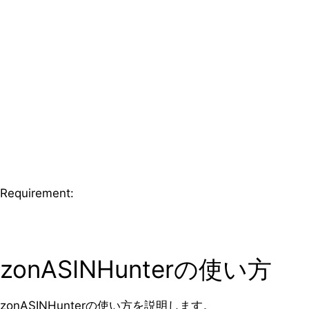
Requirement:
zonASINHunterの使い方
zonASINHunterの使い方を説明します。