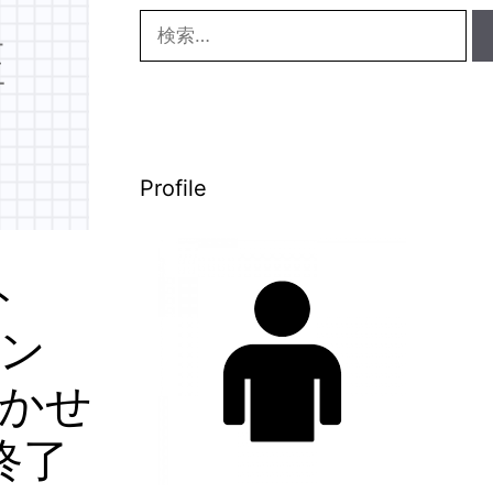
検
索:
Profile
ト
リン
まかせ
終了