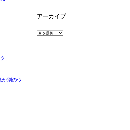
リ
ー
アーカイブ
ア
ー
カ
イ
ンク」
ブ
了
除か別のウ