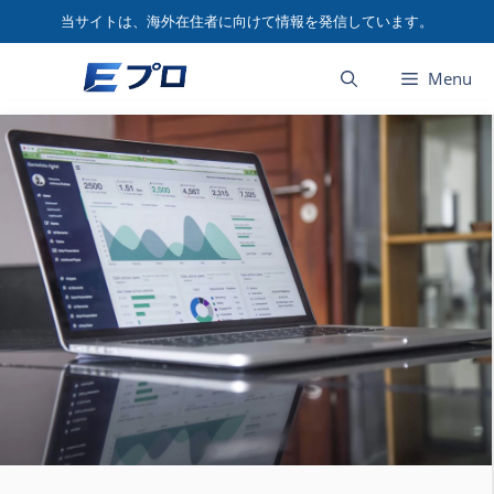
コ
当サイトは、海外在住者に向けて情報を発信しています。
ン
テ
Menu
ン
ツ
へ
ス
キ
ッ
プ