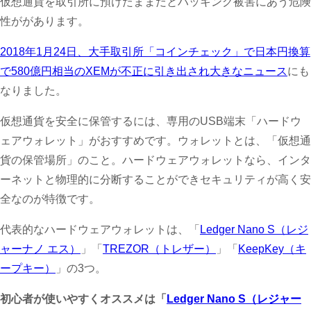
仮想通貨を取引所に預けたままだとハッキング被害にあう危険
性ががあります。
2018年1月24日、大手取引所「コインチェック」で日本円換算
で580億円相当のXEMが不正に引き出され大きなニュース
にも
なりました。
仮想通貨を安全に保管するには、専用のUSB端末「ハードウ
ェアウォレット」がおすすめです。ウォレットとは、「仮想通
貨の保管場所」のこと。ハードウェアウォレットなら、インタ
ーネットと物理的に分断することができセキュリティが高く安
全なのが特徴です。
代表的なハードウェアウォレットは、「
Ledger Nano S（レジ
ャーナノ エス）
」「
TREZOR（トレザー）
」「
KeepKey（キ
ープキー）
」の3つ。
初心者が使いやすくオススメは「
Ledger Nano S（レジャー