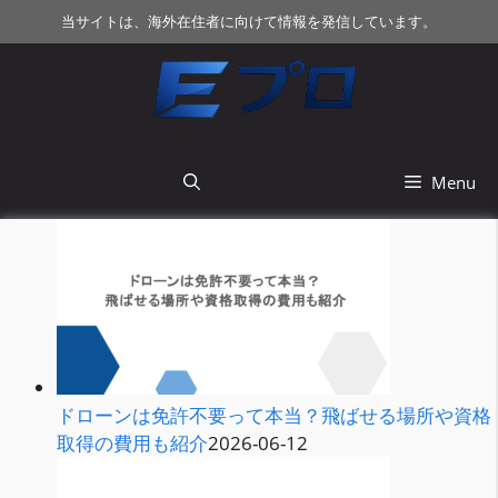
コ
当サイトは、海外在住者に向けて情報を発信しています。
ン
テ
ン
ツ
へ
ス
Menu
キ
ッ
プ
ドローンは免許不要って本当？飛ばせる場所や資格
取得の費用も紹介
2026-06-12