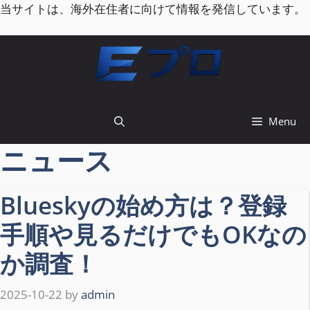
コ
当サイトは、海外在住者に向けて情報を発信しています。
ン
テ
ン
ツ
へ
ス
Menu
キ
ッ
ニュース
プ
Blueskyの始め方は？登録
手順や見るだけでもOKなの
か調査！
2025-10-22
by
admin