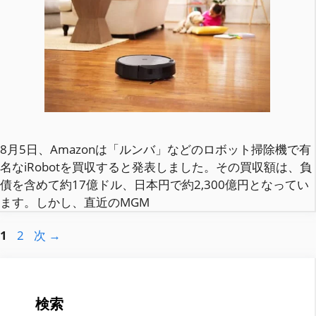
8月5日、Amazonは「ルンバ」などのロボット掃除機で有
名なiRobotを買収すると発表しました。その買収額は、負
債を含めて約17億ドル、日本円で約2,300億円となってい
ます。しかし、直近のMGM
ペ
ペ
1
2
次
→
ー
ー
ジ
ジ
検索