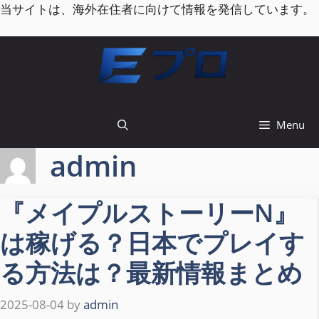
コ
当サイトは、海外在住者に向けて情報を発信しています。
ン
テ
ン
ツ
へ
ス
Menu
キ
ッ
admin
プ
『メイプルストーリーN』
は稼げる？日本でプレイす
る方法は？最新情報まとめ
2025-08-04
by
admin