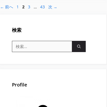
ペ
ペ
ペ
ペ
←
前へ
1
2
3
…
43
次
→
ー
ー
ー
ー
ジ
ジ
ジ
ジ
検索
検
索:
Profile